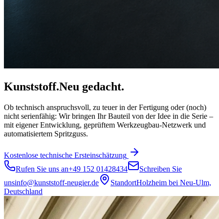
Kunststoff.
Neu gedacht.
Ob technisch anspruchsvoll, zu teuer in der Fertigung oder (noch)
nicht serienfähig: Wir bringen Ihr Bauteil von der Idee in die Serie –
mit eigener Entwicklung, geprüftem Werkzeugbau-Netzwerk und
automatisiertem Spritzguss.
Kostenlose technische Ersteinschätzung
Rufen Sie uns an
+49 152 01428434
Schreiben Sie
uns
info@kunststoff-neugier.de
Standort
Holzheim bei Neu-Ulm,
Deutschland