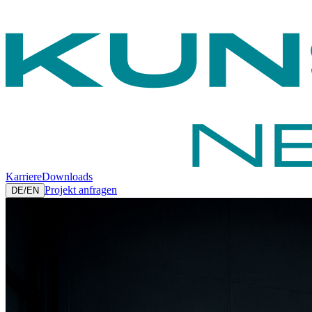
Karriere
Downloads
Projekt anfragen
DE
/
EN